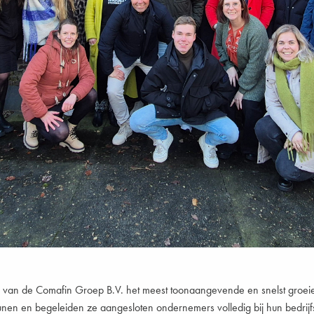
m van de Comafin Groep B.V. het meest toonaangevende en snelst groeie
en en begeleiden ze aangesloten ondernemers volledig bij hun bedrijf