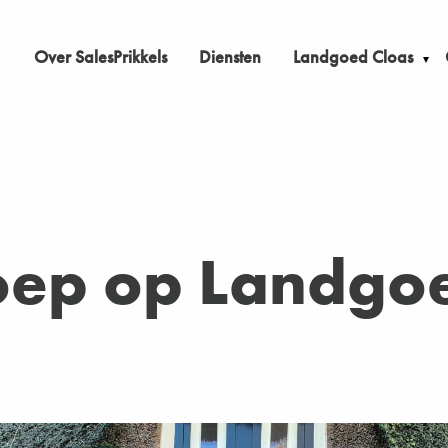
Over SalesPrikkels
Diensten
Landgoed Cloas
oep op Landgoe