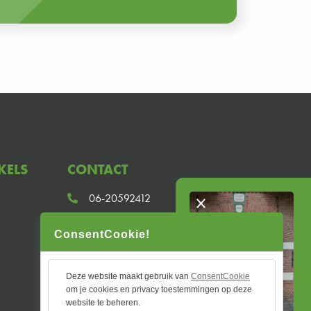
KELS
CONTACT
06-20592412
info@salesprikkels.nl
ConsentCookie!
Kolhoopsdijk 8, 7475 TL, Markelo
70607834
KVK
Deze website maakt gebruik van
ConsentCookie
om je cookies en privacy toestemmingen op deze
website te beheren.