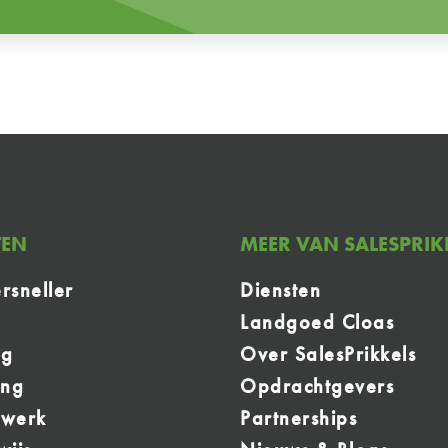
TEN
MEER VAN SALESPRIK
rsneller
Diensten
Landgoed Cloas
ng
Over SalesPrikkels
ing
Opdrachtgevers
mwerk
Partnerships