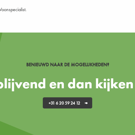
oonspecialist.
BENIEUWD NAAR DE MOGELIJKHEDEN?
jblijvend en dan kijk
+31 6 20 59 24 12