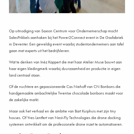
Op uitnodiging van Saxion Centrum voor Ondernemerschap mocht
SalesPrikkels aanhaken bij het Power2Connect event in De Gasfabriek
in Deventer. Een geweldig event waarbij studentondernemers aan tafel
gaan met experts uit het bedrijfsleven.
Wat te denken van Inèz Kappert die met haar Atelier Muse bouwt aan
haar eigen kledingmerk waarbij duurzaamheid en productie in eigen
land centraal staan.
Of de nuchtere en gepassioneerde Cas Niehoff van CN Bonbons die
handgemaakte ambachtelijke Twentse chocolade bonbons maakt voor
de zakelijke markt.
Maar ook het verhaal en de ambitie van Bart Kuiphuis met zijn tiny
houses. Of Yves Lentfert van Nest-Fly Technologies die drone docking
systemen ontwikkelt om de professionele drone inzet te automatiseren.