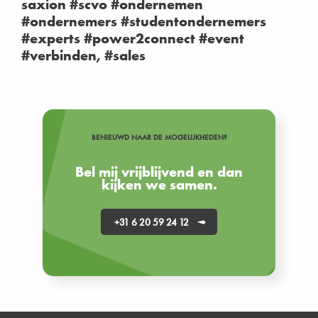
saxion #scvo #ondernemen
#ondernemers #studentondernemers
#experts #power2connect #event
#verbinden, #sales
BENIEUWD NAAR DE MOGELIJKHEDEN?
Bel mij vrijblijvend en dan
kijken we samen.
+31 6 20 59 24 12