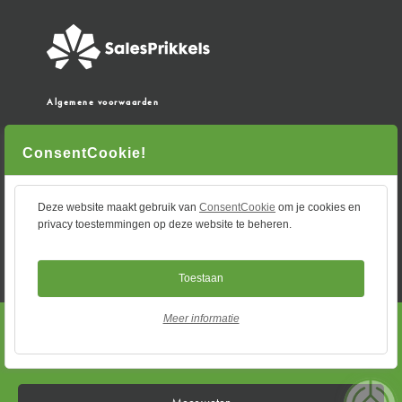
Algemene voorwaarden
CONTACT
ConsentCookie!
06-20592412
info@salesprikkels.nl
Deze website maakt gebruik van
ConsentCookie
om je cookies en
Kolhoopsdijk 8, 7475 TL, Markelo
privacy toestemmingen op deze website te beheren.
KVK
70607834
Toestaan
Meer informatie
SpreekKuur
de APK voor jouw verhaal!
Websiteontwikkeling door
diezit.
Meer weten