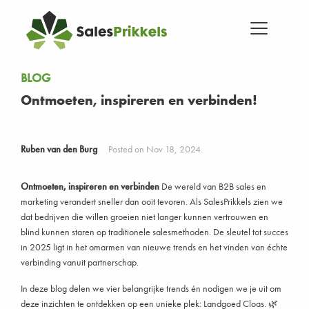
BLOG
Ontmoeten, inspireren en verbinden!
Ruben van den Burg
Posted on Nov 18, 2024.
Ontmoeten, inspireren en verbinden
De wereld van B2B sales en
marketing verandert sneller dan ooit tevoren. Als SalesPrikkels zien we
dat bedrijven die willen groeien niet langer kunnen vertrouwen en
blind kunnen staren op traditionele salesmethoden. De sleutel tot succes
in 2025 ligt in het omarmen van nieuwe trends en het vinden van échte
verbinding vanuit partnerschap.
In deze blog delen we vier belangrijke trends én nodigen we je uit om
deze inzichten te ontdekken op een unieke plek: Landgoed Cloas. 🌿