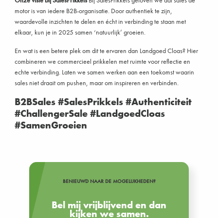
Onze visie bij SalesPrikkels
Bij SalesPrikkels geloven we dat sales de
motor is van iedere B2B-organisatie. Door authentiek te zijn,
waardevolle inzichten te delen en écht in verbinding te staan met
elkaar, kun je in 2025 samen ‘natuurlijk’ groeien.
En wat is een betere plek om dit te ervaren dan Landgoed Cloas? Hier
combineren we commercieel prikkelen met ruimte voor reflectie en
echte verbinding. Laten we samen werken aan een toekomst waarin
sales niet draait om pushen, maar om inspireren en verbinden.
B2BSales #SalesPrikkels #Authenticiteit
#ChallengerSale #LandgoedCloas
#SamenGroeien
BENIEUWD NAAR DE MOGELIJKHEDEN?
Bel mij vrijblijvend en dan
kijken we samen.