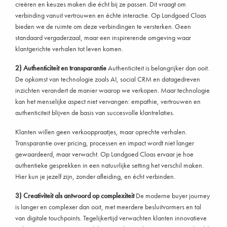
creëren en keuzes maken die écht bij ze passen. Dit vraagt om
verbinding vanuit vertrouwen en échte interactie. Op Landgoed Cloas
bieden we de ruimte om deze verbindingen te versterken. Geen
standaard vergaderzaal, maar een inspirerende omgeving waar
klantgerichte verhalen tot leven komen.
2) Authenticiteit en transparantie
Authenticiteit is belangrijker dan ooit.
De opkomst van technologie zoals AI, social CRM en datagedreven
inzichten verandert de manier waarop we verkopen. Maar technologie
kan het menselijke aspect niet vervangen: empathie, vertrouwen en
authenticiteit blijven de basis van succesvolle klantrelaties.
Klanten willen geen verkooppraatjes, maar oprechte verhalen.
Transparantie over pricing, processen en impact wordt niet langer
gewaardeerd, maar verwacht. Op Landgoed Cloas ervaar je hoe
authentieke gesprekken in een natuurlijke setting het verschil maken.
Hier kun je jezelf zijn, zonder afleiding, en écht verbinden.
3) Creativiteit als antwoord op complexiteit
De moderne buyer journey
is langer en complexer dan ooit, met meerdere besluitvormers en tal
van digitale touchpoints. Tegelijkertijd verwachten klanten innovatieve