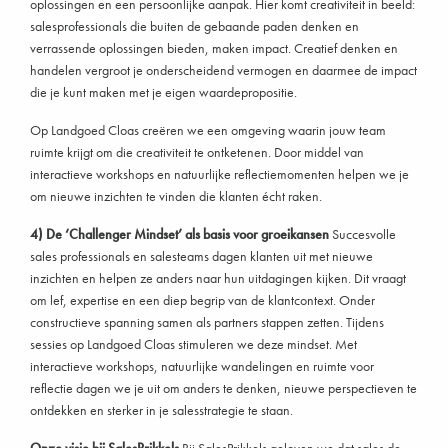
oplossingen en een persoonlijke aanpak. Hier komt creativiteit in beeld:
salesprofessionals die buiten de gebaande paden denken en
verrassende oplossingen bieden, maken impact. Creatief denken en
handelen vergroot je onderscheidend vermogen en daarmee de impact
die je kunt maken met je eigen waardepropositie.
Op Landgoed Cloas creëren we een omgeving waarin jouw team
ruimte krijgt om die creativiteit te ontketenen. Door middel van
interactieve workshops en natuurlijke reflectiemomenten helpen we je
om nieuwe inzichten te vinden die klanten écht raken.
4) De ‘Challenger Mindset’ als basis voor groeikansen
Succesvolle
sales professionals en salesteams dagen klanten uit met nieuwe
inzichten en helpen ze anders naar hun uitdagingen kijken. Dit vraagt
om lef, expertise en een diep begrip van de klantcontext. Onder
constructieve spanning samen als partners stappen zetten. Tijdens
sessies op Landgoed Cloas stimuleren we deze mindset. Met
interactieve workshops, natuurlijke wandelingen en ruimte voor
reflectie dagen we je uit om anders te denken, nieuwe perspectieven te
ontdekken en sterker in je salesstrategie te staan.