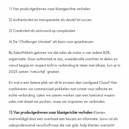
1) Van productgedreven naar klantgerichte verhalen
2) Authenticiteit en transparantie als sleutel tot succes
3) Creativiteit als antwoord op complexiteit
4) De ‘Challenger Mindset’ als basis voor groeikansen
Bij SalesPrikkels geloven we dat sales de motor is van iedere B2B-
organisatie. Door authentiek te zijn, waardevolle inzichten te delen en
vanuit begrip en respect écht in verbinding te staan met elkaar, kun je in
2025 samen ‘natuurlijk’ groeien.
En wat is een betere plek om dit te ervaren dan Landgoed Cloas? Hier
combineren we commercieel prikkelen met ruimte voor reflectie en
echte verbinding. Laten we samen werken aan een toekomst waarin
sales niet draait om pushen, maar om inspireren en verbinden.
1) Van productgedreven naar klantgerichte verhalen
Klanten
overweldigd door een overload aan keuzes en informatie. Jouw rol als
salesprofessional verschuift naar die van gids: help klanten overzicht