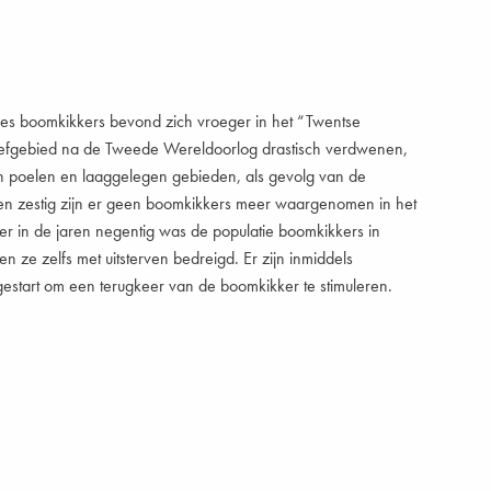
ies boomkikkers bevond zich vroeger in het “Twentse
eefgebied na de Tweede Wereldoorlog drastisch verdwenen,
an poelen en laaggelegen gebieden, als gevolg van de
jaren zestig zijn er geen boomkikkers meer waargenomen in het
er in de jaren negentig was de populatie boomkikkers in
 ze zelfs met uitsterven bedreigd. Er zijn inmiddels
pgestart om een terugkeer van de boomkikker te stimuleren.