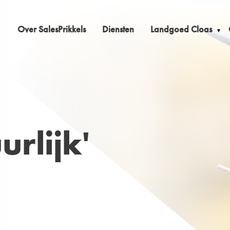
Over SalesPrikkels
Diensten
Landgoed Cloas
rlijk'